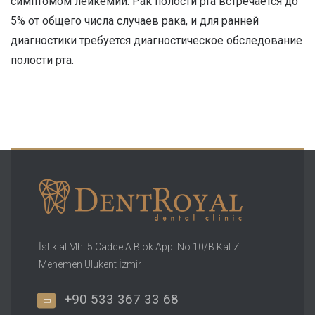
симптомом лейкемии. Рак полости рта встречается до
5% от общего числа случаев рака, и для ранней
диагностики требуется диагностическое обследование
полости рта.
İstiklal Mh. 5.Cadde A Blok App. No:10/B Kat:Z
Menemen Ulukent İzmir
+90 533 367 33 68